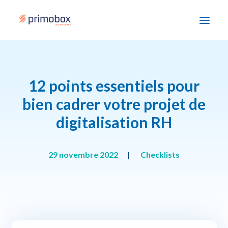
Solutions
12 points essentiels pour
Enjeux
bien cadrer votre projet de
digitalisation RH
Accompagnement
Devenir partenaire
29 novembre 2022
|
Checklists
Ressources
Nous contacter