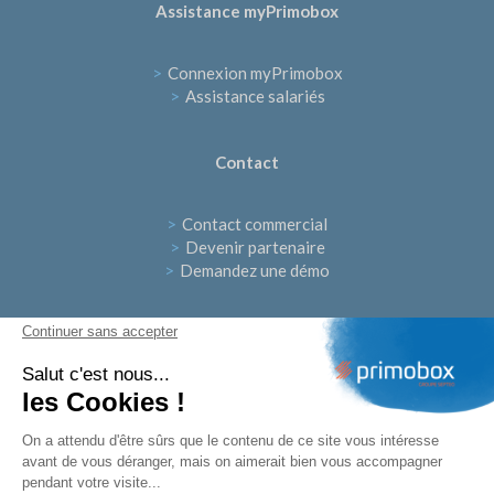
Assistance myPrimobox
>
Connexion myPrimobox
>
Assistance salariés
Contact
>
Contact commercial
>
Devenir partenaire
>
Demandez une démo
Continuer sans accepter
Suivez-nous
Salut c'est nous...
les Cookies !
On a attendu d'être sûrs que le contenu de ce site vous intéresse
avant de vous déranger, mais on aimerait bien vous accompagner
pendant votre visite...