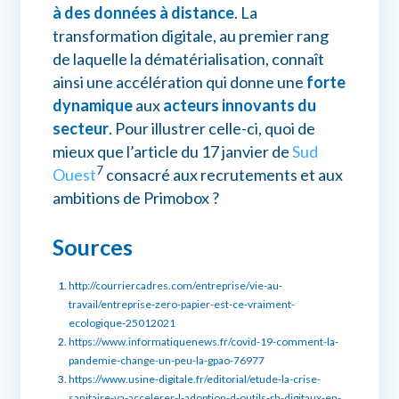
à des données à distance
. La
transformation digitale, au premier rang
de laquelle la dématérialisation, connaît
ainsi une accélération qui donne une
forte
dynamique
aux
acteurs innovants du
secteur
. Pour illustrer celle-ci, quoi de
mieux que l’article du 17 janvier de
Sud
7
Ouest
consacré aux recrutements et aux
ambitions de Primobox ?
Sources
http://courriercadres.com/entreprise/vie-au-
travail/entreprise-zero-papier-est-ce-vraiment-
ecologique-25012021
https://www.informatiquenews.fr/covid-19-comment-la-
pandemie-change-un-peu-la-gpao-76977
https://www.usine-digitale.fr/editorial/etude-la-crise-
sanitaire-va-accelerer-l-adoption-d-outils-rh-digitaux-en-