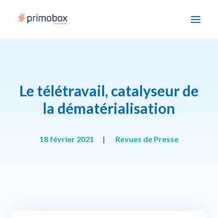
Solutions
Le télétravail, catalyseur de
Enjeux
la dématérialisation
Accompagnement
Devenir partenaire
18 février 2021
|
Revues de Presse
Ressources
Nous contacter