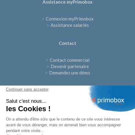
Assistance myPrimobox
>
Connexion myPrimobox
>
Assistance salariés
Contact
>
Contact commercial
>
Devenir partenaire
>
Demandez une démo
Continuer sans accepter
Suivez-nous
Salut c'est nous...
les Cookies !
On a attendu d'être sûrs que le contenu de ce site vous intéresse
avant de vous déranger, mais on aimerait bien vous accompagner
pendant votre visite...