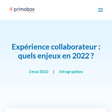
Solutions
Expérience collaborateur :
Enjeux
quels enjeux en 2022 ?
Accompagnement
Devenir partenaire
3 mai 2022
|
Infographies
Ressources
Nous contacter