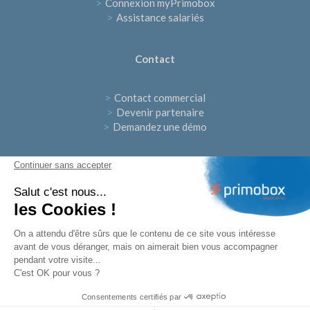
>
Connexion myPrimobox
>
Assistance salariés
Contact
>
Contact commercial
>
Devenir partenaire
>
Demandez une démo
Continuer sans accepter
Suivez-nous
Salut c'est nous...
les Cookies !
On a attendu d'être sûrs que le contenu de ce site vous intéresse
avant de vous déranger, mais on aimerait bien vous accompagner
pendant votre visite...
C'est OK pour vous ?
>
Politique de confidentialité
>
Mentions légales
Consentements certifiés par