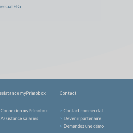
ercial EIG
ssistance myPrimobox
Contact
Connexion myPrimobox
>
Contact commercial
Assistance salariés
>
Devenir partenaire
>
Demandez une démo