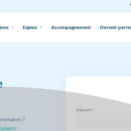
ions
Enjeux
Accompagnement
Devenir parte
e
rtenaires ?
gement
.