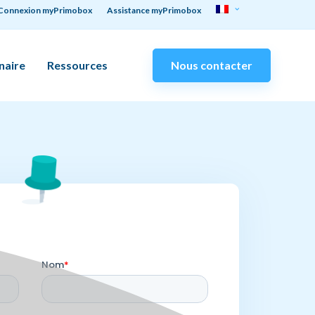
Connexion myPrimobox
Assistance myPrimobox
naire
Ressources
Nous contacter