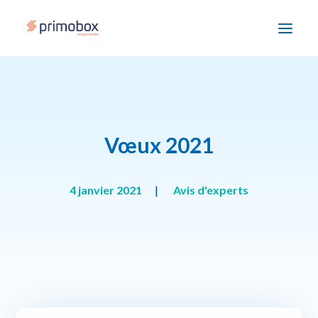
Solutions
Enjeux
Vœux 2021
Accompagnement
4 janvier 2021
|
Avis d'experts
Devenir partenaire
Ressources
Nous contacter