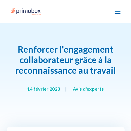
Solutions
Renforcer l'engagement
Enjeux
collaborateur grâce à la
reconnaissance au travail
Accompagnement
Devenir partenaire
14 février 2023
|
Avis d'experts
Ressources
Nous contacter