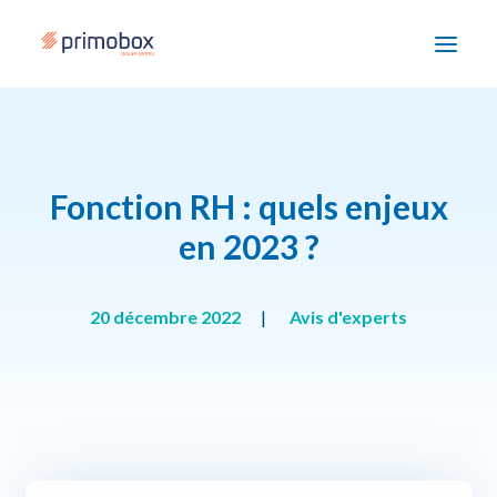
Solutions
Fonction RH : quels enjeux
Enjeux
en 2023 ?
Accompagnement
Devenir partenaire
20 décembre 2022
|
Avis d'experts
Ressources
Nous contacter