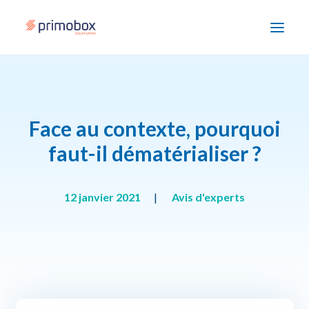
Solutions
Face au contexte, pourquoi
Enjeux
faut-il dématérialiser ?
Accompagnement
Devenir partenaire
12 janvier 2021
|
Avis d'experts
Ressources
Nous contacter