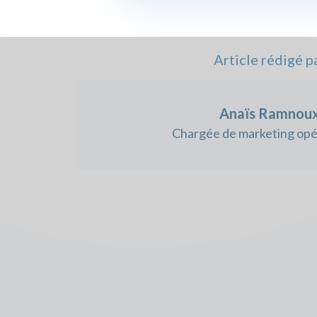
Article rédigé p
Anaïs Ramnou
Chargée de marketing opé