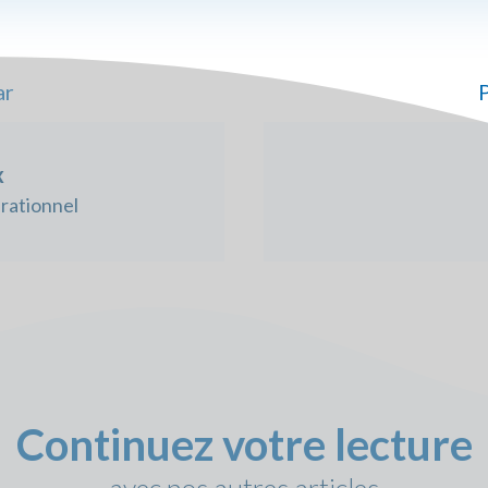
ar
P
x
rationnel
Continuez votre lecture