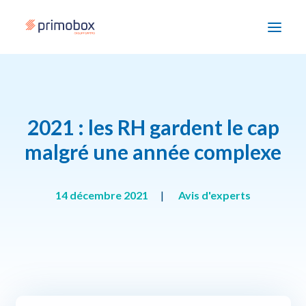
Solutions
2021 : les RH gardent le cap
Enjeux
malgré une année complexe
Accompagnement
Devenir partenaire
14 décembre 2021
|
Avis d'experts
Ressources
Nous contacter